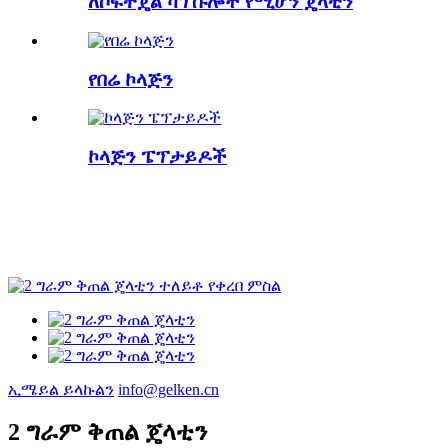
ለሶፍትጄል ካፕሱሎች የሚሆን ጄላቲን
የበሬ ኮላጅን
ኮላጅን ፔፕታይዶች
ኢሜይል ይላኩልን
info@gelken.cn
2 ግራም ቅጠል ጄላቲን