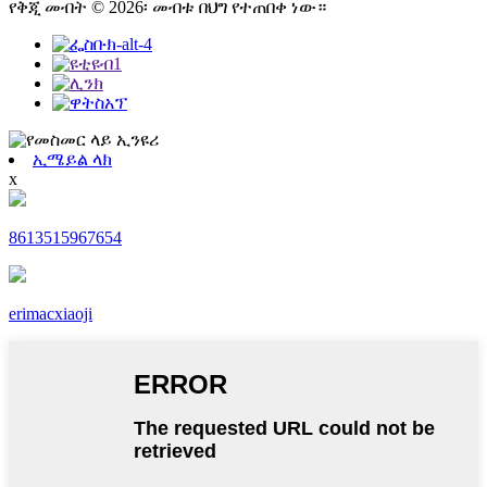
የቅጂ መብት © 2026፡ መብቱ በህግ የተጠበቀ ነው።
ኢሜይል ላክ
x
8613515967654
erimacxiaoji