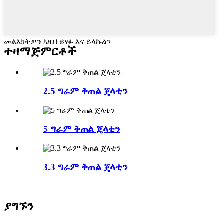
መልእክትዎን እዚህ ይፃፉ እና ይላኩልን
ተዛማጅ
ምርቶች
2.5 ግራም ቅጠል ጄላቲን
5 ግራም ቅጠል ጄላቲን
3.3 ግራም ቅጠል ጄላቲን
ያግኙን