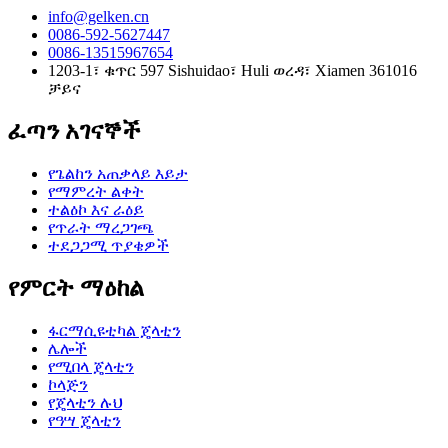
info@gelken.cn
0086-592-5627447
0086-13515967654
1203-1፣ ቁጥር 597 Sishuidao፣ Huli ወረዳ፣ Xiamen 361016
ቻይና
ፈጣን አገናኞች
የጌልከን አጠቃላይ እይታ
የማምረት ልቀት
ተልዕኮ እና ራዕይ
የጥራት ማረጋገጫ
ተደጋጋሚ ጥያቄዎች
የምርት ማዕከል
ፋርማሲዩቲካል ጄላቲን
ሌሎች
የሚበላ ጄላቲን
ኮላጅን
የጄላቲን ሉህ
የዓሣ ጄላቲን