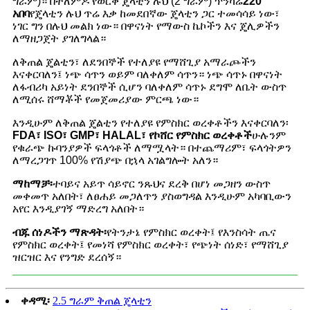
ግራም)። በተለምዶ የወርቅ ጄላቲን ሉህ (2 ግራም) ጥንካሬ
220
አበባ
የጄላቲን ሉህ ጥሬ እቃ ከመደበኛው ጄላቲን ጋር ተመሳሳይ ነው፣
ነገር ግን በሉህ መልክ ነው። በዋናነት የማውስ ኬኮችን እና ጄሊዎችን
ለማዘጋጀት ያገለግላል።
ለቅጠል ጄልቲን፣ ለደንበኞች የተለያዩ የማሸጊያ አማራጮችን
እናቀርባለን፤ ነጭ ሳጥን ወይም ባለቀለም ሳጥን። ነጭ ሳጥኑ በዋናነት
ለፋብሪካ አይነት ደንበኞች ሲሆን ባለቀለም ሳጥኑ ደግሞ ለቤት ውስጥ
ለሚሰሩ ሸማቾች የመጀመሪያው ምርጫ ነው።
እንዲሁም ለቅጠል ጄልቲን የተለያዩ የምስክር ወረቀቶችን እናቀርባለን፡
FDA፣ ISO፣ GMP፣ HALAL፣ የኮሸር የምስክር ወረቀቶች
ሁሉንም
የቁራጭ ኩባንያዎች ፍላጎቶች ለማሟላት። በተጨማሪም፣ ፍላጎትዎን
ለማረጋገጥ 100% የሽያጭ በኋላ አገልግሎት አለን።
ማከማቻ፡
ተባይና አይጥ ሳይኖር ንጹህና ደረቅ በሆነ መጋዘን ውስጥ
መቀመጥ አለበት፣ ለፀሐይ መጋለጥን ያስወግዳል እንዲሁም አካባቢውን
አየር እንዲያገኝ ማድረግ አለበት።
ብጁ ሰነዶችን ማጽዳት፡
የትንታኔ የምስክር ወረቀት፤ የእንስሳት ጤና
የምስክር ወረቀት፤ የመነሻ የምስክር ወረቀት፣ የጭነት ሰነድ፣ የማሸጊያ
ዝርዝር እና የንግድ ደረሰኝ።
ቀዳሚ፡
2.5 ግራም ቅጠል ጄላቲን