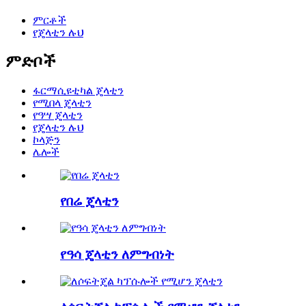
ምርቶች
የጄላቲን ሉህ
ምድቦች
ፋርማሲዩቲካል ጄላቲን
የሚበላ ጄላቲን
የዓሣ ጄላቲን
የጄላቲን ሉህ
ኮላጅን
ሌሎች
የበሬ ጄላቲን
የዓሳ ጄላቲን ለምግብነት