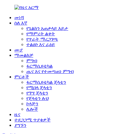
መነሻ
ስለ እኛ
የጌልከን አጠቃላይ እይታ
የማምረት ልቀት
የጥራት ማረጋገጫ
ተልዕኮ እና ራዕይ
ሙያ
ማመልከቻ
ምግብ
ፋርማሲዩቲካል
ጤና እና የተመጣጠነ ምግብ
ምርቶች
ፋርማሲዩቲካል ጄላቲን
የሚበላ ጄላቲን
የዓሣ ጄላቲን
የጄላቲን ሉህ
ኮላጅን
ሌሎች
ዜና
ተደጋጋሚ ጥያቄዎች
ያግኙን