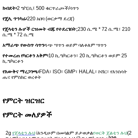
ክብደት፡
2 ግ/ፒሲ፤ 500 ቁርጥራጮች/ሳጥን
የጄሊ ጥንካሬ፡
220 አበባ (ወርቃማ ደረጃ)
የጄላቲን ሉሆች ርዝመት ብጁ የተደረገበት;
230 ሴ.ሜ * 72 ሴ.ሜ፣ 210
ሴ.ሜ * 72 ሴ.ሜ
አማራጭ የውስጥ ሳጥን፡
ነጭ ሣጥን ወይም ባለቀለም ሣጥን
የተመረጠ የካርቶን አቅም፡
10 ኪ.ግ/ካርቶን፣ 20 ኪ.ግ/ካርቶን ወይም 25
ኪ.ግ/ካርቶን
የእውቅና ማረጋገጫ፡
FDA፣ ISO፣ GMP፣ HALAL፣ ኮሸር፣ የእንስሳት
ጤና የምስክር ወረቀት
የምርት ዝርዝር
የምርት መለያዎች
2g
የጄላቲን ሉህ
i
እንዲሁም በመባልም ይታወቃል
የወርቅ ጄልቲን ሉህ
(2