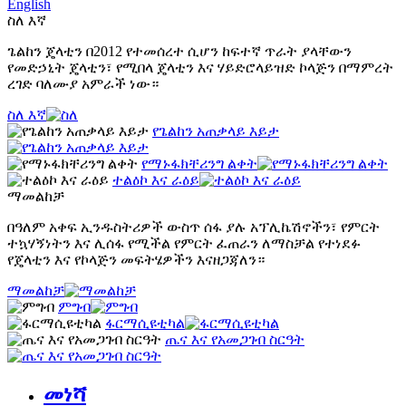
English
ስለ እኛ
ጌልከን ጄላቲን በ2012 የተመሰረተ ሲሆን ከፍተኛ ጥራት ያላቸውን
የመድኃኒት ጄላቲን፣ የሚበላ ጄላቲን እና ሃይድሮላይዝድ ኮላጅን በማምረት
ረገድ ባለሙያ አምራች ነው።
ስለ እኛ
የጌልከን አጠቃላይ እይታ
የማኑፋክቸሪንግ ልቀት
ተልዕኮ እና ራዕይ
ማመልከቻ
በዓለም አቀፍ ኢንዱስትሪዎች ውስጥ ሰፋ ያሉ አፕሊኬሽኖችን፣ የምርት
ተኳሃኝነትን እና ሊሰፋ የሚችል የምርት ፈጠራን ለማስቻል የተነደፉ
የጄላቲን እና የኮላጅን መፍትሄዎችን እናዘጋጃለን።
ማመልከቻ
ምግብ
ፋርማሲዩቲካል
ጤና እና የአመጋገብ ስርዓት
መነሻ