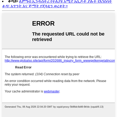
ቀጣይ፡
ለምግብ ኢንዱስትሪ የተለያዩ አሚኖ አሲዶች ያሉት የእንስሳት
ቆዳ፣ አጥንት እና ጅማት የጄላቲን ወረቀት።