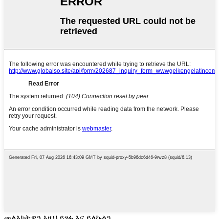
መልእክትዎን እዚህ ይፃፉ እና ይላኩልን