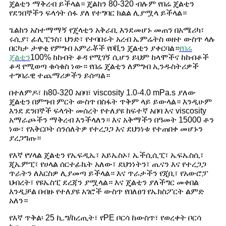
ጄልቲን ማቅረብ ይችላል። ጄልከን 80-320 ብሉም የበሬ ጄልቲን
የደንበኞችን ፍላጎት ሰፋ ያለ የተግባር ክልል ሊያሟላ ይችላል።
ጌልከን አስተማማኝ የጄላቲን አቅራቢ እንደመሆኑ መጠን በአሜሪካ፣
ሩሲያ፣ ፊሊፒንስ፣ ህንድ፣ የተባበሩት አረብ ኤምሬትስ ወዘተ ውስጥ ላሉ
በርካታ ታዋቂ የምግብ አምራቾች የቦቪን ጄልቲን ያቀርባል።
የበሬ
ጄልቲን
100% ከከብት ቆዳ የሚገኝ ሲሆን ይህም ከላሞችና ከከብቶች
ቆዳ የሚወጣ ቁሳቁስ ነው። የበሬ ጄልቲን ለምግብ ኢንዱስትሪዎች
ተግባራዊ ተጨማሪዎችን ይሰጣል።
በተለምዶ፣ ከ80-320 አበባ፣ viscosity 1.0-4.0 mPa.s ያለው
ጄልቲን በምግብ ምርት ውስጥ በስፋት ጥቅም ላይ ይውላል። እንዲሁም
እንደ ደንበኞች ፍላጎት መሰረት የተለያዩ ከፍተኛ አበባ እና viscosity
አማራጮችን ማቅረብ እንችላለን። እና አቅማችን በዓመት 15000 ቶን
ነው፣ የአቅርቦት ሰንሰለትዎ የተረጋጋ እና ደህንነቱ የተጠበቀ መሆኑን
ያረጋግጡ።
የእኛ የሃላል ጄልቲን የኤፍዲኤ፣ አይኤስኦ፣ ኤችሲሲፒ፣ ኤፍኤስሲ፣
ጂኤምፒ፣ የሀላል ሰርተፊኬት አለው፣ ደህንነትን፣ ጤናን እና የተረጋጋ
ጥራትን ለእርስዎ ሊያመጣ ይችላል። እና ጥራታችን የጂቢ፣ የአውሮፓ
ህብረት፣ የዩኤስፒ ደረጃን ያሟላል። እና ጄልቲን ያለችግር መቀበል
እንዲቻል በብዙ የተለያዩ አገሮች ውስጥ የበለፀገ የኤክስፖርት ልምድ
አለን።
የእኛ ጥቅል፡ 25 ኪ.ግ/ከረጢት፣ የPE ቦርሳ ከውስጥ፣ የወረቀት ቦርሳ