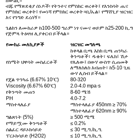
ከውጪ።
ብጁ የማጽደቂያ ሰነዶች፡ የትንተና የምስክር ወረቀት፤ የእንስሳት ጤና
የምስክር ወረቀት፤ የመነሻ የምስክር ወረቀት።ቢ/ኤል፣ የማሸጊያ ዝርዝር
እና የንግድ ደረሰኝ።
ጌልከን ለሙከራዎ ከ100-500 ግራም ነፃ ናሙና ወይም ከ25-200 ኪ.ግ
የጅምላ ትዕዛዝ ሊያቀርብ ይችላል።
የሙከራ መለኪያዎች
ዝርዝር መግለጫ
ከቀላል ቢጫ እስከ ቢጫ ጠንካራ
ቅንጣቶች፣ ዱቄት፣ ፍሌክ፤ ሽታ
የስሜት ህዋሳት መስፈርቶች
የሌለው፤ በውሃ ውስጥ ሲጠመቅ
ለማለስለስ እብጠት፣ ከ5-10 ጊዜ
ውሃ ሊስብ ይችላል።
የጄል ጥንካሬ (6.67% 10℃)
80-320
Viscosity (6.67% 60℃)
2.0-4.0 mpa·s
የቅንጣት መጠን
8-60 ሜሽ
PH
4.0-7.2
ማስተላለፊያ
ማስተላለፊያ 450nm ≥ 70%
ማስተላለፊያ 620nm ≥ 90%
ግልጽነት (5%)
≥ 500 ሚሜ
የማይሟሙ ቅንጣቶች
≤ 0.2%
ሰልፈር ዳይኦክሳይድ
≤ 30 ሚ.ግ./ኪ.ግ.
ፐርኦክሳይድ (H2O2)
≤ 10 ሚ.ግ./ኪ.ግ.