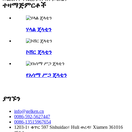
ተዛማጅ
ምርቶች
ሃላል ጄላቲን
ኮሸር ጄላቲን
የአሳማ ሥጋ ጄላቲን
ያግኙን
info@gelken.cn
0086-592-5627447
0086-13515967654
1203-1፣ ቁጥር 597 Sishuidao፣ Huli ወረዳ፣ Xiamen 361016