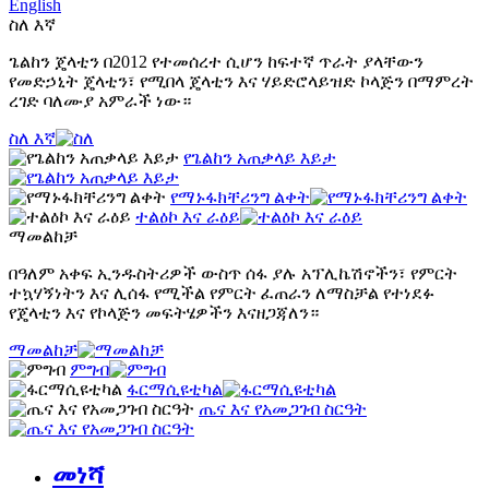
English
ስለ እኛ
ጌልከን ጄላቲን በ2012 የተመሰረተ ሲሆን ከፍተኛ ጥራት ያላቸውን
የመድኃኒት ጄላቲን፣ የሚበላ ጄላቲን እና ሃይድሮላይዝድ ኮላጅን በማምረት
ረገድ ባለሙያ አምራች ነው።
ስለ እኛ
የጌልከን አጠቃላይ እይታ
የማኑፋክቸሪንግ ልቀት
ተልዕኮ እና ራዕይ
ማመልከቻ
በዓለም አቀፍ ኢንዱስትሪዎች ውስጥ ሰፋ ያሉ አፕሊኬሽኖችን፣ የምርት
ተኳሃኝነትን እና ሊሰፋ የሚችል የምርት ፈጠራን ለማስቻል የተነደፉ
የጄላቲን እና የኮላጅን መፍትሄዎችን እናዘጋጃለን።
ማመልከቻ
ምግብ
ፋርማሲዩቲካል
ጤና እና የአመጋገብ ስርዓት
መነሻ