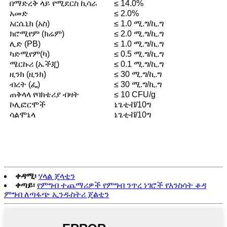
በማድረቅ ላይ የሚደርስ ኪሳራ
≤ 14.0%
አመድ
≤ 2.0%
አርሴኒክ (አስ)
≤ 1.0 ሚ.ግ/ኪ.ግ
ክሮሚየም (ክሬም)
≤ 2.0 ሚ.ግ/ኪ.ግ
ሊድ (PB)
≤ 1.0 ሚ.ግ/ኪ.ግ
ካድሚየም(ካ)
≤ 0.5 ሚ.ግ/ኪ.ግ
ሜርኩሪ (ኤችጂ)
≤ 0.1 ሚ.ግ/ኪ.ግ
ዚንክ (ዚንክ)
≤ 30 ሚ.ግ/ኪ.ግ
ብረት (ፌ)
≤ 30 ሚ.ግ/ኪ.ግ
ጠቅላላ የባክቴሪያ ብዛት
≤ 10 CFU/g
ኮሊፎርሞች
ኔጌቲቭ/10ግ
ሳልሞኔላ
ኔጌቲቭ/10ግ
ቀዳሚ፡
ሃላል ጄላቲን
ቀጣይ፡
የምግብ ተጨማሪዎች የምግብ ንጥረ ነገሮች የእንስሳት ቆዳ
ምግብ ለጣፋጭ ኢንዱስትሪ ጄልቲን