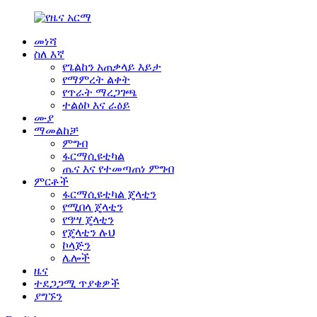
መነሻ
ስለ እኛ
የጌልከን አጠቃላይ እይታ
የማምረት ልቀት
የጥራት ማረጋገጫ
ተልዕኮ እና ራዕይ
ሙያ
ማመልከቻ
ምግብ
ፋርማሲዩቲካል
ጤና እና የተመጣጠነ ምግብ
ምርቶች
ፋርማሲዩቲካል ጄላቲን
የሚበላ ጄላቲን
የዓሣ ጄላቲን
የጄላቲን ሉህ
ኮላጅን
ሌሎች
ዜና
ተደጋጋሚ ጥያቄዎች
ያግኙን