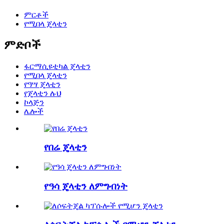
ምርቶች
የሚበላ ጄላቲን
ምድቦች
ፋርማሲዩቲካል ጄላቲን
የሚበላ ጄላቲን
የዓሣ ጄላቲን
የጄላቲን ሉህ
ኮላጅን
ሌሎች
የበሬ ጄላቲን
የዓሳ ጄላቲን ለምግብነት