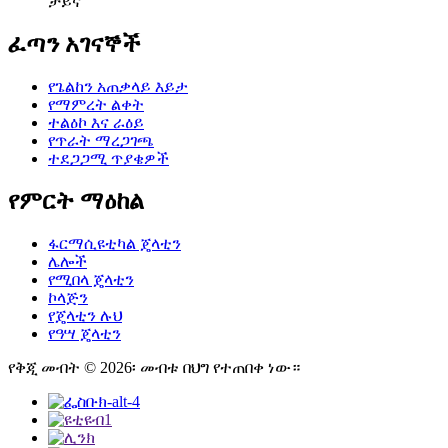
ቻይና
ፈጣን አገናኞች
የጌልከን አጠቃላይ እይታ
የማምረት ልቀት
ተልዕኮ እና ራዕይ
የጥራት ማረጋገጫ
ተደጋጋሚ ጥያቄዎች
የምርት ማዕከል
ፋርማሲዩቲካል ጄላቲን
ሌሎች
የሚበላ ጄላቲን
ኮላጅን
የጄላቲን ሉህ
የዓሣ ጄላቲን
የቅጂ መብት © 2026፡ መብቱ በህግ የተጠበቀ ነው።