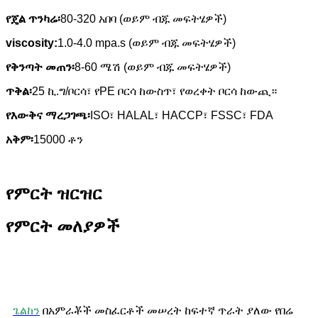
የጄል ጥንካሬ፡
80-320 አበባ (ወይም ብጁ መፍትሄዎች)
viscosity:
1.0-4.0 mpa.s (ወይም ብጁ መፍትሄዎች)
የቅንጣት መጠን፡
8-60 ሜሽ (ወይም ብጁ መፍትሄዎች)
ጥቅል፡
25 ኪ.ግ/ቦርሳ፣ የPE ቦርሳ ከውስጥ፣ የወረቀት ቦርሳ ከውጪ።
የእውቅና ማረጋገጫ፡
ISO፣ HALAL፣ HACCP፣ FSSC፣ FDA
አቅም፡
15000 ቶን
የምርት ዝርዝር
የምርት መለያዎች
ጌልከን
በአምራቾች መስፈርቶች መሠረት ከፍተኛ ጥራት ያለው የበሬ