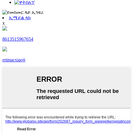
ኢሜይል ላክ
x
8613515967654
erimacxiaoji