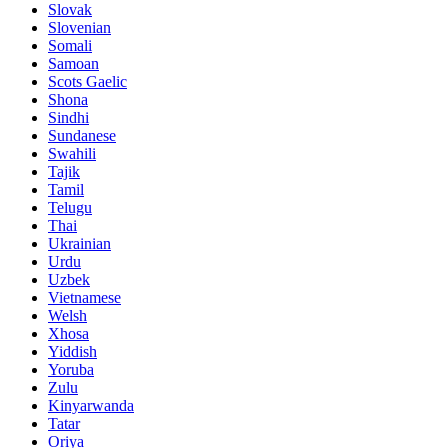
Slovak
Slovenian
Somali
Samoan
Scots Gaelic
Shona
Sindhi
Sundanese
Swahili
Tajik
Tamil
Telugu
Thai
Ukrainian
Urdu
Uzbek
Vietnamese
Welsh
Xhosa
Yiddish
Yoruba
Zulu
Kinyarwanda
Tatar
Oriya