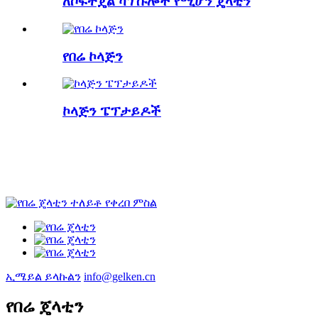
ለሶፍትጄል ካፕሱሎች የሚሆን ጄላቲን
የበሬ ኮላጅን
ኮላጅን ፔፕታይዶች
ኢሜይል ይላኩልን
info@gelken.cn
የበሬ ጄላቲን