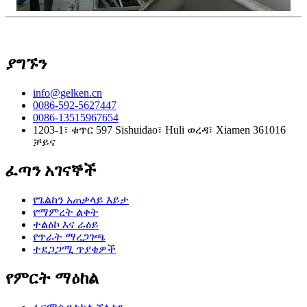
ያግኙን
info@gelken.cn
0086-592-5627447
0086-13515967654
1203-1፣ ቁጥር 597 Sishuidao፣ Huli ወረዳ፣ Xiamen 361016
ቻይና
ፈጣን አገናኞች
የጌልከን አጠቃላይ እይታ
የማምረት ልቀት
ተልዕኮ እና ራዕይ
የጥራት ማረጋገጫ
ተደጋጋሚ ጥያቄዎች
የምርት ማዕከል