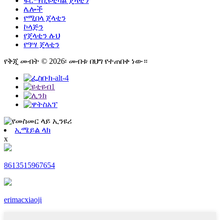
ፋርማሲዩቲካል ጄላቲን
ሌሎች
የሚበላ ጄላቲን
ኮላጅን
የጄላቲን ሉህ
የዓሣ ጄላቲን
የቅጂ መብት © 2026፡ መብቱ በህግ የተጠበቀ ነው።
ኢሜይል ላክ
x
8613515967654
erimacxiaoji