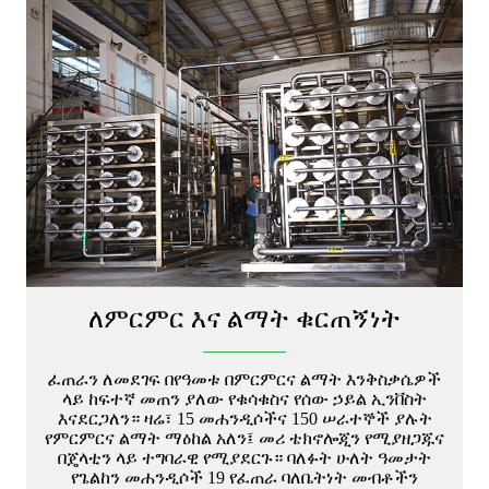
ለምርምር እና ልማት ቁርጠኝነት
ፈጠራን ለመደገፍ በየዓመቱ በምርምርና ልማት እንቅስቃሴዎች
ላይ ከፍተኛ መጠን ያለው የቁሳቁስና የሰው ኃይል ኢንቨስት
እናደርጋለን። ዛሬ፣ 15 መሐንዲሶችና 150 ሠራተኞች ያሉት
የምርምርና ልማት ማዕከል አለን፤ መሪ ቴክኖሎጂን የሚያዘጋጁና
በጄላቲን ላይ ተግባራዊ የሚያደርጉ። ባለፉት ሁለት ዓመታት
የጌልከን መሐንዲሶች 19 የፈጠራ ባለቤትነት መብቶችን