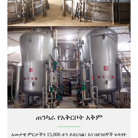
ጠንካራ የአቅርቦት አቅም
አመታዊ ምርታችን 15,000 ቶን ይደርሳል፣ እና በደንበኞች ፍላጎት