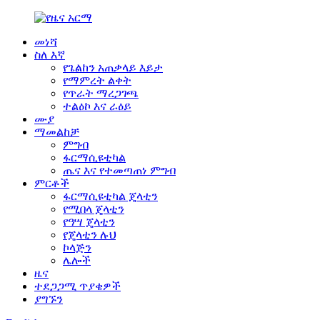
መነሻ
ስለ እኛ
የጌልከን አጠቃላይ እይታ
የማምረት ልቀት
የጥራት ማረጋገጫ
ተልዕኮ እና ራዕይ
ሙያ
ማመልከቻ
ምግብ
ፋርማሲዩቲካል
ጤና እና የተመጣጠነ ምግብ
ምርቶች
ፋርማሲዩቲካል ጄላቲን
የሚበላ ጄላቲን
የዓሣ ጄላቲን
የጄላቲን ሉህ
ኮላጅን
ሌሎች
ዜና
ተደጋጋሚ ጥያቄዎች
ያግኙን