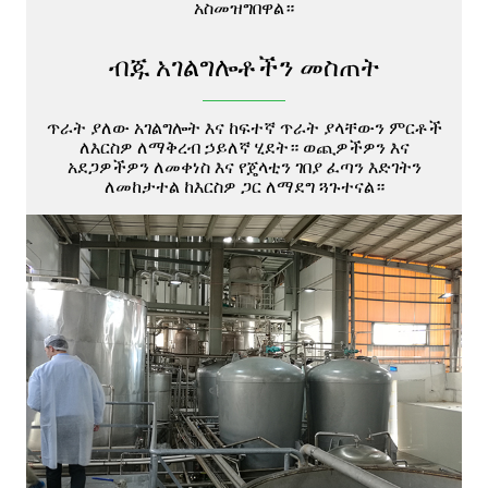
አስመዝግበዋል።
ብጁ አገልግሎቶችን መስጠት
ጥራት ያለው አገልግሎት እና ከፍተኛ ጥራት ያላቸውን ምርቶች
ለእርስዎ ለማቅረብ ኃይለኛ ሂደት። ወጪዎችዎን እና
አደጋዎችዎን ለመቀነስ እና የጄላቲን ገበያ ፈጣን እድገትን
ለመከታተል ከእርስዎ ጋር ለማደግ ጓጉተናል።