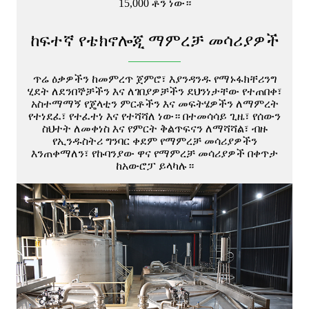
15,000 ቶን ነው።
ከፍተኛ የቴክኖሎጂ ማምረቻ መሳሪያዎች
ጥሬ ዕቃዎችን ከመምረጥ ጀምሮ፣ እያንዳንዱ የማኑፋክቸሪንግ
ሂደት ለደንበኞቻችን እና ለገበያዎቻችን ደህንነታቸው የተጠበቀ፣
አስተማማኝ የጄላቲን ምርቶችን እና መፍትሄዎችን ለማምረት
የተነደፈ፣ የተፈተነ እና የተሻሻለ ነው። በተመሳሳይ ጊዜ፣ የሰውን
ስህተት ለመቀነስ እና የምርት ቅልጥፍናን ለማሻሻል፣ ብዙ
የኢንዱስትሪ ግንባር ቀደም የማምረቻ መሳሪያዎችን
እንጠቀማለን፣ የኩባንያው ዋና የማምረቻ መሳሪያዎች በቀጥታ
ከአውሮፓ ይላካሉ።