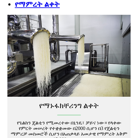
የማምረት ልቀት
የማኑፋክቸሪንግ ልቀት
የጌልከን ጄልቲን የሚመረተው በኒንዴ፣ ቻይና ነው። የላቀው
የምርት መሠረት የተቋቋመው በ2000 ሲሆን በ3 የጄልቲን
ማምረቻ መስመሮች ሲሆን በአጠቃላይ አመታዊ የማምረት አቅም