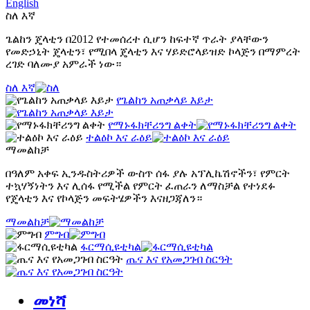
English
ስለ እኛ
ጌልከን ጄላቲን በ2012 የተመሰረተ ሲሆን ከፍተኛ ጥራት ያላቸውን
የመድኃኒት ጄላቲን፣ የሚበላ ጄላቲን እና ሃይድሮላይዝድ ኮላጅን በማምረት
ረገድ ባለሙያ አምራች ነው።
ስለ እኛ
የጌልከን አጠቃላይ እይታ
የማኑፋክቸሪንግ ልቀት
ተልዕኮ እና ራዕይ
ማመልከቻ
በዓለም አቀፍ ኢንዱስትሪዎች ውስጥ ሰፋ ያሉ አፕሊኬሽኖችን፣ የምርት
ተኳሃኝነትን እና ሊሰፋ የሚችል የምርት ፈጠራን ለማስቻል የተነደፉ
የጄላቲን እና የኮላጅን መፍትሄዎችን እናዘጋጃለን።
ማመልከቻ
ምግብ
ፋርማሲዩቲካል
ጤና እና የአመጋገብ ስርዓት
መነሻ