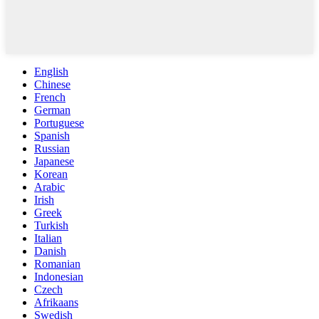
English
Chinese
French
German
Portuguese
Spanish
Russian
Japanese
Korean
Arabic
Irish
Greek
Turkish
Italian
Danish
Romanian
Indonesian
Czech
Afrikaans
Swedish