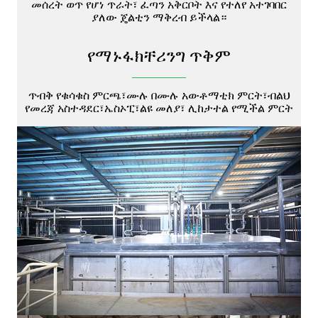
መሰረት ወጥ የሆነ ጥራት፣ ፈጣን አቅርቦት እና የተለየ አተገባበር
ያለው ጄልቲን ማቅረብ ይችላል።
የማኑፋክቸሪንግ ጥቅም
ጥብቅ የቁሳቁስ ምርጫ፣
ሙሉ በሙሉ አውቶማቲክ ምርት፣
ብልህ
የመረጃ አስተዳደር፣
ኤስኦፒ፣
ልዩ መለያ፣ ሊከታተል የሚችል ምርት