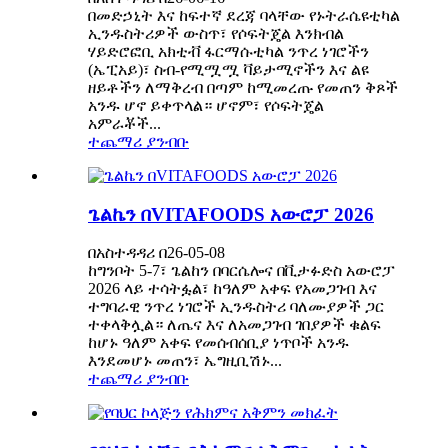
በመድኃኒት እና ከፍተኛ ደረጃ ባላቸው የኑትራሴዩቲካል
ኢንዱስትሪዎች ውስጥ፣ የሶፍትጄል እንክብል
ሃይድሮፎቢ አክቲቭ ፋርማሱቲካል ንጥረ ነገሮችን
(ኤፒአይ)፣ ስብ-የሚሟሟ ቫይታሚኖችን እና ልዩ
ዘይቶችን ለማቅረብ በጣም ከሚመረጡ የመጠን ቅጾች
አንዱ ሆኖ ይቀጥላል። ሆኖም፣ የሶፍትጄል
አምራቾች...
ተጨማሪ ያንብቡ
ጌልኬን በVITAFOODS አውሮፓ 2026
በአስተዳዳሪ በ26-05-08
ከግንቦት 5-7፣ ጌልከን በባርሴሎና በቪታፉድስ አውሮፓ
2026 ላይ ተሳትፏል፣ ከዓለም አቀፍ የአመጋገብ እና
ተግባራዊ ንጥረ ነገሮች ኢንዱስትሪ ባለሙያዎች ጋር
ተቀላቅሏል። ለጤና እና ለአመጋገብ ገበያዎች ቁልፍ
ከሆኑ ዓለም አቀፍ የመሰብሰቢያ ነጥቦች አንዱ
እንደመሆኑ መጠን፣ ኤግዚቢሽኑ...
ተጨማሪ ያንብቡ