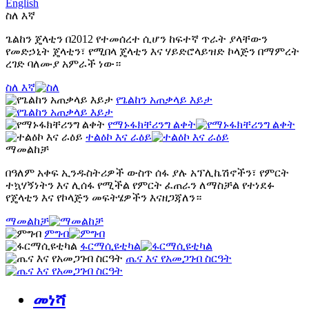
English
ስለ እኛ
ጌልከን ጄላቲን በ2012 የተመሰረተ ሲሆን ከፍተኛ ጥራት ያላቸውን
የመድኃኒት ጄላቲን፣ የሚበላ ጄላቲን እና ሃይድሮላይዝድ ኮላጅን በማምረት
ረገድ ባለሙያ አምራች ነው።
ስለ እኛ
የጌልከን አጠቃላይ እይታ
የማኑፋክቸሪንግ ልቀት
ተልዕኮ እና ራዕይ
ማመልከቻ
በዓለም አቀፍ ኢንዱስትሪዎች ውስጥ ሰፋ ያሉ አፕሊኬሽኖችን፣ የምርት
ተኳሃኝነትን እና ሊሰፋ የሚችል የምርት ፈጠራን ለማስቻል የተነደፉ
የጄላቲን እና የኮላጅን መፍትሄዎችን እናዘጋጃለን።
ማመልከቻ
ምግብ
ፋርማሲዩቲካል
ጤና እና የአመጋገብ ስርዓት
መነሻ