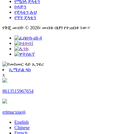
የሚበላ ጄላቲን
ኮላጅን
የጄላቲን ሉህ
የዓሣ ጄላቲን
የቅጂ መብት © 2026፡ መብቱ በህግ የተጠበቀ ነው።
ኢሜይል ላክ
x
8613515967654
erimacxiaoji
English
Chinese
French