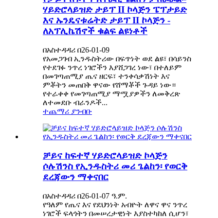
ሃይድሮላይዝድ ታይፕ II ኮላጅን ፔፕታይድ
እና ኡንዴናቱሬትድ ታይፕ II ኮላጅን -
ለአፕሊኬሽኖች ቁልፍ ልዩነቶች
በአስተዳዳሪ በ26-01-09
የአመጋገብ ኢንዱስትሪው በፍጥነት ወደ ልዩ፣ በሳይንስ
የተደገፉ ንጥረ ነገሮችን እያሸጋገረ ነው፣ በተለይም
በመገጣጠሚያ ጤና ዘርፍ፣ ተንቀሳቃሽነት እና
ምቾትን መጠበቅ ዋናው የሸማቾች ጉዳይ ነው።
የተራቀቀ የመገጣጠሚያ ማሟያዎችን ለመቅረጽ
ለተመደቡ ብራንዶች...
ተጨማሪ ያንብቡ
ቻይና ከፍተኛ ሃይድሮላይዝድ ኮላጅን
ሶሉሽንስ የኢንዱስትሪ መሪ ጌልከን፡ የወርቅ
ደረጃውን ማቀናበር
በአስተዳዳሪ በ26-01-07 ዓ.ም.
የዓለም የጤና እና የደህንነት አብዮት ለዋና ዋና ንጥረ
ነገሮች ፍላጎትን በመሠረታዊነት እያስተካከለ ሲሆን፣