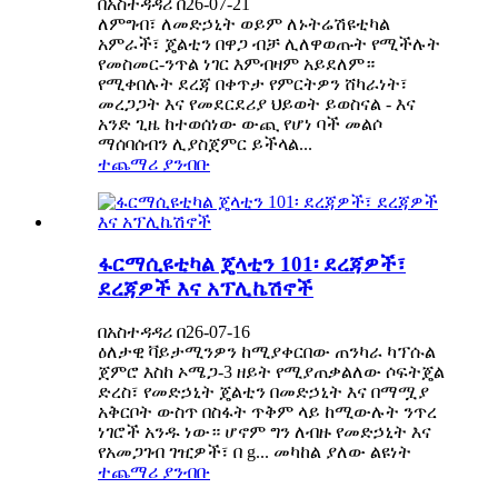
በአስተዳዳሪ በ26-07-21
ለምግብ፣ ለመድኃኒት ወይም ለኑትሬሽዩቲካል
አምራች፣ ጄልቲን በዋጋ ብቻ ሊለዋወጡት የሚችሉት
የመስመር-ንጥል ነገር እምብዛም አይደለም።
የሚቀበሉት ደረጃ በቀጥታ የምርትዎን ሸካራነት፣
መረጋጋት እና የመደርደሪያ ህይወት ይወስናል - እና
አንድ ጊዜ ከተወሰነው ውጪ የሆነ ባች መልሶ
ማሰባሰብን ሊያስጀምር ይችላል...
ተጨማሪ ያንብቡ
ፋርማሲዩቲካል ጄላቲን 101፡ ደረጃዎች፣
ደረጃዎች እና አፕሊኬሽኖች
በአስተዳዳሪ በ26-07-16
ዕለታዊ ቫይታሚንዎን ከሚያቀርበው ጠንካራ ካፕሱል
ጀምሮ እስከ ኦሜጋ-3 ዘይት የሚያጠቃልለው ሶፍትጄል
ድረስ፣ የመድኃኒት ጄልቲን በመድኃኒት እና በማሟያ
አቅርቦት ውስጥ በስፋት ጥቅም ላይ ከሚውሉት ንጥረ
ነገሮች አንዱ ነው። ሆኖም ግን ለብዙ የመድኃኒት እና
የአመጋገብ ገዢዎች፣ በ g... መካከል ያለው ልዩነት
ተጨማሪ ያንብቡ