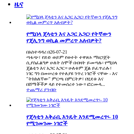
ዜና
የሚበላ ጄላቲን እና አጋር አጋር፡ የትኛውን
የጄሊንግ ወኪል መምረጥ አለብዎት?
በአስተዳዳሪ በ26-07-21
ጣፋጭ፣ የድድ ወይም የወተት ተዋጽኦ ማዘጋጀት
ሲያስፈልግዎ ሁለት ስሞች በብዛት ይመጣሉ፡ የሚበላ
ጄልቲን እና አጋር አጋር። ሁለቱም ጄል ይፈጥራሉ፣
ነገር ግን በመሠረቱ የተለያዩ ንጥረ ነገሮች ናቸው - እና
"ትክክለኛው" ምርጫ በምርትዎ፣ በሂደቱ እና
በሸማቾችዎ ላይ የተመሰረተ ነው። ፎርሙላ...
ተጨማሪ ያንብቡ
የጄላቲን አቅራቢ እንዴት እንደሚመረጥ፡- 10
የሚገመገሙ ነገሮች