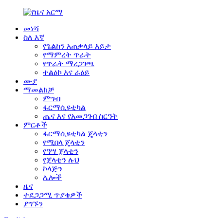
መነሻ
ስለ እኛ
የጌልከን አጠቃላይ እይታ
የማምረት ጥራት
የጥራት ማረጋገጫ
ተልዕኮ እና ራዕይ
ሙያ
ማመልከቻ
ምግብ
ፋርማሲዩቲካል
ጤና እና የአመጋገብ ስርዓት
ምርቶች
ፋርማሲዩቲካል ጄላቲን
የሚበላ ጄላቲን
የዓሣ ጄላቲን
የጄላቲን ሉህ
ኮላጅን
ሌሎች
ዜና
ተደጋጋሚ ጥያቄዎች
ያግኙን