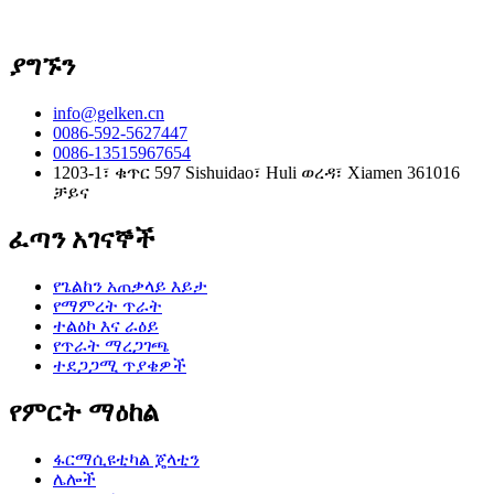
ያግኙን
info@gelken.cn
0086-592-5627447
0086-13515967654
1203-1፣ ቁጥር 597 Sishuidao፣ Huli ወረዳ፣ Xiamen 361016
ቻይና
ፈጣን አገናኞች
የጌልከን አጠቃላይ እይታ
የማምረት ጥራት
ተልዕኮ እና ራዕይ
የጥራት ማረጋገጫ
ተደጋጋሚ ጥያቄዎች
የምርት ማዕከል
ፋርማሲዩቲካል ጄላቲን
ሌሎች