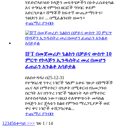
ሃይድሮላይዝድ ኮላጅን መፍትሄዎችን በኑትራሴዩቲካል
እና ተግባራዊ የምግብ ዘርፎች ግንባር ቀደም
አድርጎታል። ሸማቾች ከፍተኛ ውጤታማነትን፣
ንፅህናን እና ... በሚፈልጉበት ዘመን።
ተጨማሪ ያንብቡ
IFT በመጀመሪያ፡ ጌልከን በቻይና ውስጥ 10
ምርጥ የኮላጅን ኢንዱስትሪ መሪ በመሆን
ፈጠራን አጉልቶ አሳይቷል
በአስተዳዳሪ በ25-12-31
የተግባራዊ ንጥረ ነገሮች ዓለም አቀፍ ገጽታ በሸማቾች
ጤና ላይ በማተኮር፣ በንቃት በሚቀርብ የአመጋገብ
ስርዓት እና በንጥረ ነገሮች ግልጽነት ላይ በማተኮር
እየተስተካከለ ነው። በዚህ ተለዋዋጭነት መካከል
ኮላጅን እና ጄላቲን ከልዩ የምግብ ማረጋጊያዎች ወደ
ዋና ዋና ነገሮች ተሸጋግረዋል...
ተጨማሪ ያንብቡ
1
2
3
4
5
6
ቀጣይ >
>>
ገጽ 1 / 14