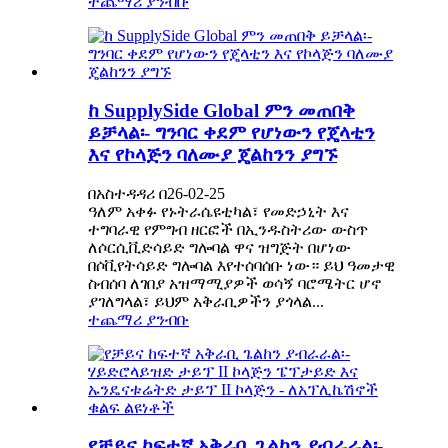
ተጨማሪ ያንብቡ
ከ SupplySide Global ምን መጠበቅ
ይቻላል፡- ግንባር ቀደም የሆነውን የጄላቲን
እና የኮላጅን ባለሙያ ጄልከንን ያግኙ
በአስተዳዳሪ በ26-02-25
ዓለም አቀፉ የኑትራሴዩቲካል፣ የመድኃኒት እና
ተግባራዊ የምግብ ዘርፎች በኢንዱስትሪው ውስጥ
ለሶርሲቪድሳይድ ግሎባል ዋና ዝግጅት በሆነው
በሶቪየትሳይድ ግሎባል እየተሰባሰቡ ነው። ይህ ዓመታዊ
ስብሰባ ለገበያ አዝማሚያዎች ወሳኝ ባሮሜትር ሆኖ
ያገለግላል፣ ይህም አቅራቢዎችን ያጎላል...
ተጨማሪ ያንብቡ
የቻይና ከፍተኛ አቅራቢ ጌልከን ያብራራል፡-