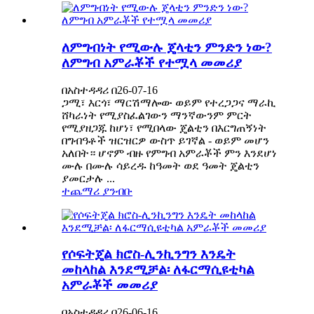
ለምግብነት የሚውሉ ጄላቲን ምንድን ነው?
ለምግብ አምራቾች የተሟላ መመሪያ
በአስተዳዳሪ በ26-07-16
ጋሚ፣ እርጎ፣ ማርሽማሎው ወይም የተረጋጋና ማራኪ
ሸካራነት የሚያስፈልገውን ማንኛውንም ምርት
የሚያዘጋጁ ከሆነ፣ የሚበላው ጄልቲን በእርግጠኝነት
በግብዓቶች ዝርዝርዎ ውስጥ ይገኛል - ወይም መሆን
አለበት። ሆኖም ብዙ የምግብ አምራቾች ምን እንደሆነ
ሙሉ በሙሉ ሳይረዱ ከዓመት ወደ ዓመት ጄልቲን
ያመርታሉ ...
ተጨማሪ ያንብቡ
የሶፍትጄል ክሮስ-ሊንኪንግን እንዴት
መከላከል እንደሚቻል፡ ለፋርማሲዩቲካል
አምራቾች መመሪያ
በአስተዳዳሪ በ26-06-16