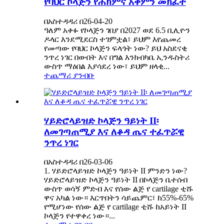
የባህር ኮላጅን የሕክምና አቅምን መክፈት
በአስተዳዳሪ በ26-04-20
ዓለም አቀፉ የኮላጅን ገበያ በ2027 ወደ 6.5 ቢሊዮን
ዶላር እንደሚደርስ ተገምቷል፣ ይህም እየጨመረ
የመጣው የባህር ኮላጅን ፍላጎት ነው? ይህ አስደናቂ
ንጥረ ነገር በውበት እና በግል እንክብካቤ ኢንዱስትሪ
ውስጥ ማዕበል እያሳደረ ነው፣ ይህም ዘላቂ...
ተጨማሪ ያንብቡ
ሃይድሮላይዝድ ኮላጅን ዓይነት II፡
ለመገጣጠሚያ እና ለቆዳ ጤና ተፈጥሯዊ
ንጥረ ነገር
በአስተዳዳሪ በ26-03-06
1. ሃይድሮላይዝድ ኮላጅን ዓይነት II ምንድን ነው?
ሃይድሮላይዝድ ኮላጅን ዓይነት II በኮላጅን ቤተሰብ
ውስጥ ወሳኝ ምድብ እና የሰው ልጅ የ cartilage ቲሹ
ዋና አካል ነው። እርጥበትን ሳይጨምር፣ ከ55%-65%
የሚሆነው የሰው ልጅ የ cartilage ቲሹ ከአይነት II
ኮላጅን የተዋቀረ ነው።...