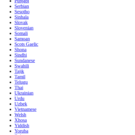
Punjabi
Serbian
Sesotho
Sinhala
Slovak
Slovenian
Somali
Samoan
Scots Gaelic
Shona
Sindhi
Sundanese
Swahili
Tajik
Tamil
Telugu
Thai
Ukrainian
Urdu
Uzbek
Vietnamese
Welsh
Xhosa
Yiddish
Yoruba